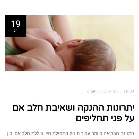
19
יונ
digit
16:03
סגור לתגובות
על
יתרונות
יתרונות ההנקה ושאיבת חלב אם
ההנקה
ושאיבת
חלב
אם
על פני תחליפים
על
פני
תחליפים
התזונה הבריאה ביותר עבור תינוק בתחילת חייו כוללת חלב אם. בין