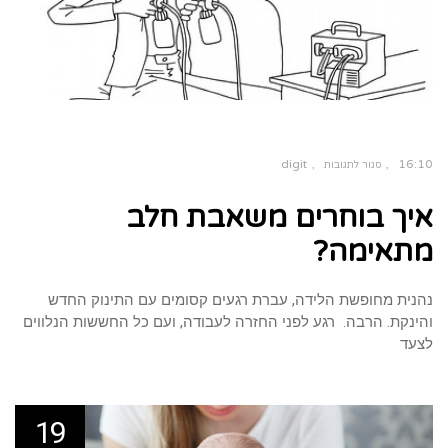
digit
16:10
סגור לתגובות
על
איך
איך בוחרים משאבת חלב
בוחרים
משאבת
חלב
מתאימה?
מתאימה?
נהנית מחופשת הלידה, עברת רגעים קסומים עם התינוק החדש
והינקת. הרבה. רגע לפני החזרה לעבודה, ועם כל החששות הנלווים
לצעד
19