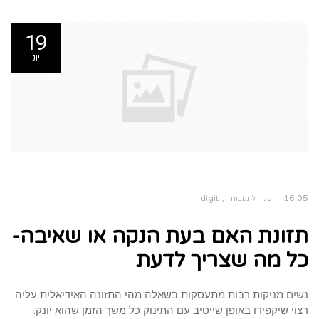
19
יונ
digit
16:05
סגור לתגובות
על
תזונת
תזונת האם בעת הנקה או שאיבה-
האם
בעת
הנקה
או
כל מה שצריך לדעת
שאיבה-
כל
מה
שצריך
לדעת
נשים מניקות רבות מתעסקות בשאלה מהי התזונה האידיאלית עליה
רצוי שיקפידו באופן שייטיב עם התינוק כל משך הזמן שהוא יונק.