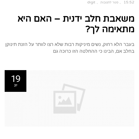
digit
15:52
סגור לתגובות
על
משאבת
משאבת חלב ידנית – האם היא
חלב
ידנית
–
האם
מתאימה לך?
היא
מתאימה
לך?
בעבר הלא רחוק, נשים מיניקות רבות שלא רצו לוותר על הזנת תינוקן
בחלב אם, הבינו כי ההחלטה הזו כרוכה גם
19
יונ