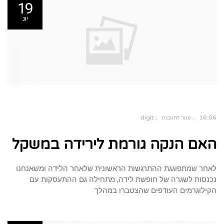
19
יונ
digit
16:06
סגור לתגובות
על
האם
האם הנקה גורמת לירידה במשקל
הנקה
גורמת
לירידה
במשקל
לאחר שמתפוגגת ההתרגשות הראשונית שלאחר הלידה ומשאנחנו
נכנסות לשגרה של חופשת לידה, מתחילה גם ההתעסקות עם
הקילוגרמים העודפים שהצטברו במהלך