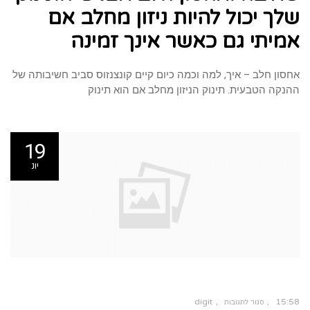
כי
שלך יכול להיות ניזון מחלב אם
התינוק
שלך
יכול
להיות
אמיתי גם כאשר אינך זמינה
ניזון
מחלב
אם
אמיתי
גם
כאשר
אינך
זמינה
אחסון חלב – איך, למה וכמה כיום קיים קונצנזוס סביב חשיבותה של
ההנקה הטבעית. תינוק הניזון מחלב אם הוא תינוק
19
יונ
digit
15:58
סגור לתגובות