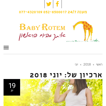
Twitter
Facebook
077-4320109
052-6500017
מענה
24/7
תפרי
ראשי
»
2018
»
יוני
ארכיון של:
יוני 2018
19
יונ