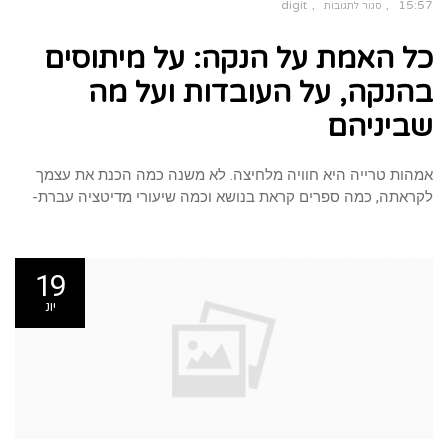
digit
15:57
סגור לתגובות
על
כל
כל האמת על הנקה: על מיתוסים
האמת
על
הנקה:
על
בהנקה, על העובדות ועל מה
מיתוסים
בהנקה,
על
העובדות
שביניהם
ועל
מה
שביניהם
אמהות טרייה היא חוויה מלחיצה. לא משנה כמה הכנת את עצמך
לקראתה, כמה ספרים קראת בנושא וכמה שיעורי מדיטציה עברת-
19
יונ