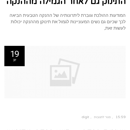
התינוק גם לאחר הגמילה מההנקה
גם
לאחר
הגמילה
מההנקה
המודעות ההולכת וגוברת ליתרונותיה של ההנקה הטבעית הביאה
לכך שכיום גם נשים המעוניינות לגמול את תינוקן מההנקה יכולות
לעשות זאת,
19
יונ
digit
15:59
סגור לתגובות
על
יועצות