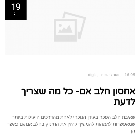
19
יונ
digit
16:05
סגור לתגובות
על
אחסון
אחסון חלב אם- כל מה שצריך
חלב
אם-
כל
מה
לדעת
שצריך
לדעת
שאיבת חלב הפכה בעידן הנוכחי לאחת מהדרכים היעילות ביותר
שמאפשרות לאמהות להמשיך להזין את התינוק בחלב אם גם כאשר
הן