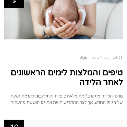
יונ
digit
16:08
סגור לתגובות
על
טיפים
טיפים והמלצות לימים הראשונים
והמלצות
לימים
הראשונים
לאחר
לאחר הלידה
הלידה
מועד הלידה מתקרב? את מלאת ציפיות והתלהבות לקראת הגעתו
של הגוזל החדש, אך לצד ההתרגשות את את גם חוששת מהעתיד