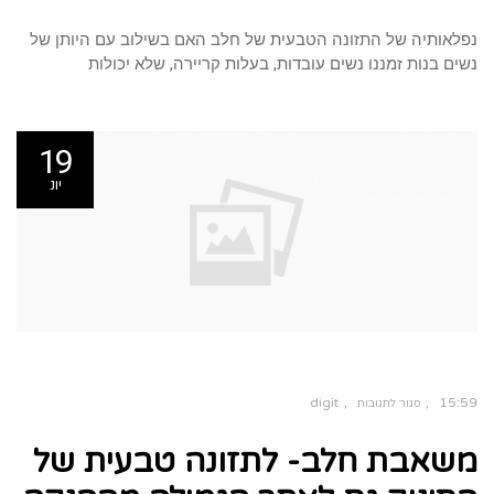
נפלאותיה של התזונה הטבעית של חלב האם בשילוב עם היותן של
נשים בנות זמננו נשים עובדות, בעלות קריירה, שלא יכולות
19
יונ
digit
15:59
סגור לתגובות
על
משאבת
משאבת חלב- לתזונה טבעית של
חלב-
לתזונה
טבעית
של
התינוק