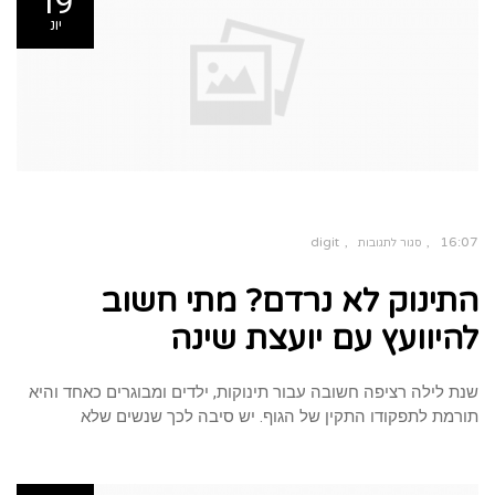
19
יונ
digit
16:07
סגור לתגובות
על
התינוק
התינוק לא נרדם? מתי חשוב
לא
נרדם?
מתי
חשוב
להיוועץ עם יועצת שינה
להיוועץ
עם
יועצת
שינה
שנת לילה רציפה חשובה עבור תינוקות, ילדים ומבוגרים כאחד והיא
תורמת לתפקודו התקין של הגוף. יש סיבה לכך שנשים שלא