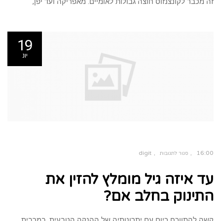
זה מכבר לקונצנזוס חוצה גבולות לאומיים. מאפריקה ועד יפן,
19
יונ
digit
16:00
סגור לתגובות
על
עד
עד איזה גיל מומלץ להזין את
איזה
גיל
מומלץ
להזין
התינוק בחלב אם?
את
התינוק
בחלב
אם?
קשה להתווכח כיום עם יתרונותיה של ההנקה הטבעית. במרבית