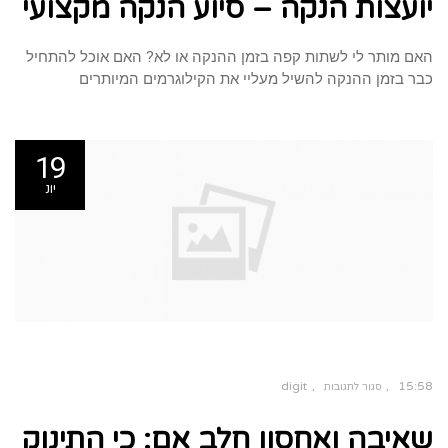
יועצות הנקה – סיוע הנקה מקצועי
הנקה
–
סיוע
הנקה
מקצועי
האם מותר לי לשתות קפה בזמן ההנקה או לא? האם אוכל להתחיל
כבר בזמן ההנקה להשיל מעליי את הקילוגרמים המיותרים
19
יונ
digit
15:58
סגור לתגובות
על
שאיבה
שאיבה ואחסון חלב אם: כי התינוק
ואחסון
חלב
אם: