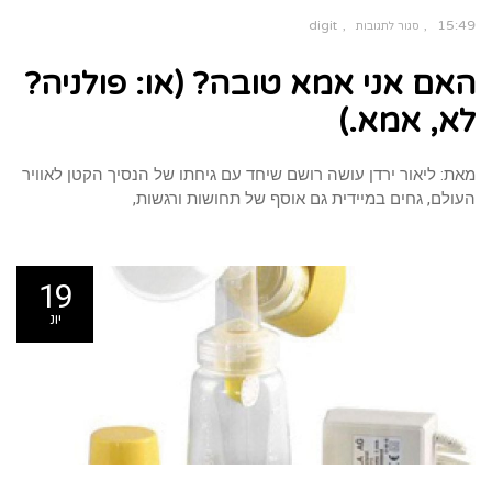
digit
15:49
סגור לתגובות
על
האם
האם אני אמא טובה? (או: פולניה?
אני
אמא
טובה?
(או:
לא, אמא.)
פולניה?
לא,
אמא.)
מאת: ליאור ירדן עושה רושם שיחד עם גיחתו של הנסיך הקטן לאוויר
העולם, גחים במיידית גם אוסף של תחושות ורגשות,
19
יונ