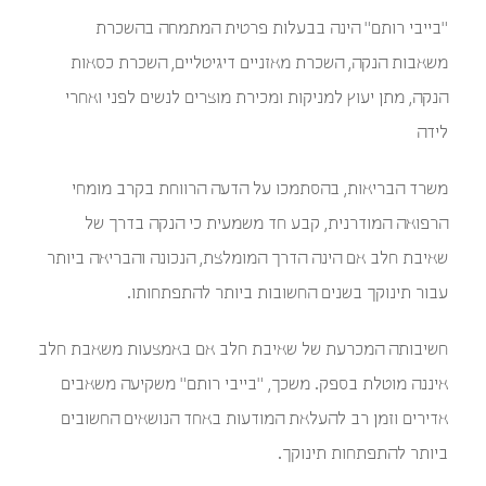
"בייבי רותם" הינה בבעלות פרטית המתמחה בהשכרת
משאבות הנקה, השכרת מאזניים דיגיטליים, השכרת כסאות
הנקה, מתן יעוץ למניקות ומכירת מוצרים לנשים לפני ואחרי
לידה
משרד הבריאות, בהסתמכו על הדעה הרווחת בקרב מומחי
הרפואה המודרנית, קבע חד משמעית כי הנקה בדרך של
שאיבת חלב אם הינה הדרך המומלצת, הנכונה והבריאה ביותר
עבור תינוקך בשנים החשובות ביותר להתפתחותו.
חשיבותה המכרעת של שאיבת חלב אם באמצעות משאבת חלב
איננה מוטלת בספק. משכך, "בייבי רותם" משקיעה משאבים
אדירים וזמן רב להעלאת המודעות באחד הנושאים החשובים
ביותר להתפתחות תינוקך.