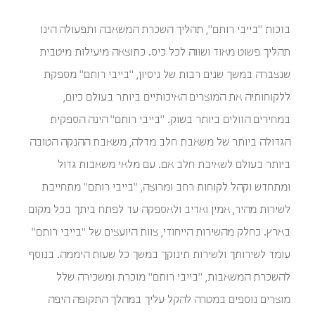
בזכות "בייבי רותם", תהליך השכרת המשאבה ותפעולה הינו
תהליך פשוט מאוד ושווה לכל כיס. כתוצאה מיעילות מיטבית
שנצברה במשך שנים רבות של ניסיון, "בייבי רותם" מספקת
ללקוחותיה את המוצרים האיכותיים ביותר בעולם כיום,
במחירים הזולים ביותר בשוק. "בייבי רותם" הינה הספקית
הגדולה ביותר של משאבת חלב מדלה, משאבת ההנקה הטובה
ביותר בעולם לשאיבת חלב אם. עם מלאי משאבות גדול
ומתחדש וקהל לקוחות רחב ומרוצה, "בייבי רותם" מתחייבת
לשירות מהיר, אמין ואדיב ולאספקה עד לפתח ביתך בכל מקום
בארץ. כחלק מהשירות הייחודי, צוות היועצים של "בייבי רותם"
עומד לשירותך ולשירות תינוקך במשך כל שעות היממה. בנוסף
להשכרת המשאבות, "בייבי רותם" מוכרת ומשכירה שלל
מוצרים נוספים במטרה להקל עליך במהלך התקופה היפה