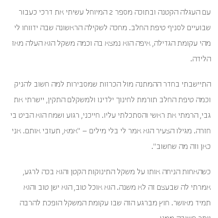
עם העגלה הקטנה ובתוכה מספר 2 המיוחל עשיתי את דרכי כעבור
שבועיים לסניף טיפת החלב. מחכה לשקילה הראשונה שבה ידווחו לי
מהי עקומת הגדילה, איפה הוא נמצא בה וכמה משקל הוא העלה מאז
הלידה.
התיישבתי בחדר ההמתנה מול הכרזות שמסבירות למה חשוב להניק
וכמה טיפת החלב תורמת לחינוך ילדינו ולמשקלם התקין, יישרתי את
גבי, הרמתי את ראשי והסתכלתי עליו. חייכני, רגוע ושמח הוא הביט בי
חזרה. מגילו הצעיר הוא אמר לי בלי מילים – "אמא, תעזבי אותם. אני
כאן וזה מה שחשוב".
כשהאחות הניחה אותו על משקל התינוקות הקטן והוא בכה לרגע,
אמרתי לה שבעצם זה לא משנה. הוא אוכל טוב, הוא ישן טוב והוא
תמיד מאושר. חוץ מברגע הזה שבו עקומת המשקל הופכת להרבה