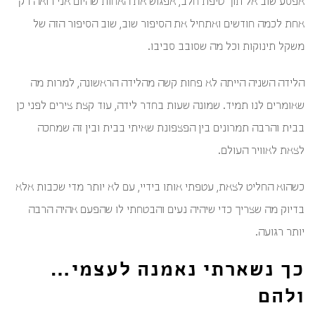
אפסע שוב אל תוך טיפת חלב, אפגוש את האחות שהיום אני רואה רק
אחת לכמה חודשים ואתחיל את הסיפור שוב, שוב הסיפור הזה של
משקל תינוקות וכל מה שסובב סביבו.
הלידה השניה הייתה לא פחות קשה מהלידה הראשונה, למרות מה
שאומרים לנו תמיד. שמונה שעות בחדר לידה, עוד קצת צירים לפני כן
בבית והרבה תמרונים בין הפצפונת שאיתי בבית ובין זה שמחכה
לצאת לאוויר העולם.
כשהוא החליט לצאת, עטפתי אותו בידיי, עם לא יותר מדי שכבות אלא
בדיוק מה שצריך כדי שיהיה נעים והבטחתי לו שהפעם אהיה הרבה
יותר רגועה.
כך נשארתי נאמנה לעצמי…
ולהם