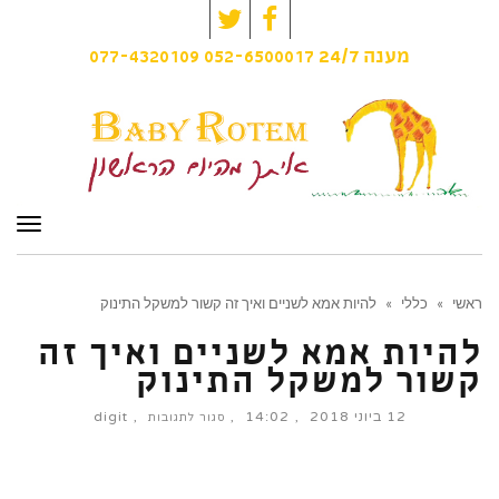
Twitter
Facebook
077-4320109
052-6500017
מענה
24/7
תפרי
ראשי
»
כללי
»
להיות אמא לשניים ואיך זה קשור למשקל התינוק
להיות אמא לשניים ואיך זה
קשור למשקל התינוק
12 ביוני 2018
14:02
digit
על
סגור לתגובות
להיות
אמא
לשניים
ואיך
זה
קשור
למשקל
התינוק