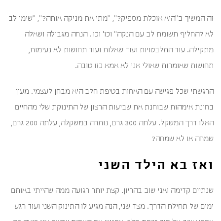
זה המשיך ב"היא אוכלת מספיק?", "מתי את מניקה אותה?", "שימי לב
לא להחליף תשומת לב עם הנקה" וכו' וכו'. הנחה מגבילה ושאלה
מתקילה. עוד התלבטויות ועוד שאלות ועוד תחושות לא נעימות,
תחושות שאומרות שאולי אני לא אמא כזו טובה.
הרגשתי שכל פגישה עם האחות בטיפת חלב היא מבחן לעצמי. מעין
בחינת אימהות שבוחנת את שביעות הרצון של התינוקת שלי מהחיים
האלו דרך המשקל. עלתה 300 גרם, נותרה במשקלה, עלתה 200 גרם,
שמחה או לא שמחה?
ואז בא הילד השני
שנתיים קדימה ואני שוב בהריון. קצת יותר רגועה ממה שהייתי באותם
ימים של תחילת הדרך. מצד שני, הנה מגיע לו התינוק השני ועוד רגע