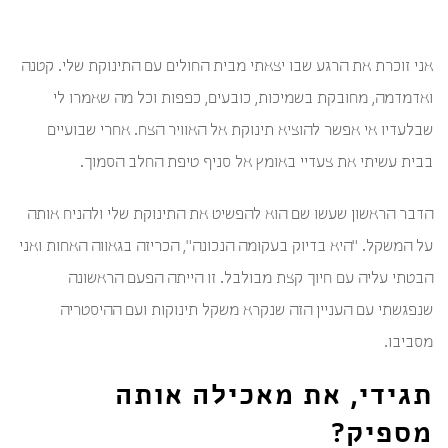
אני זוכרת את הרגע שבו יצאתי מבית החולים עם התינוקת שלי. קטנה
ואדמדמה, מחובקת בשמיכות, כובעים, כפפות וכל מה שאמרו לי
שבלעדיו אי אפשר להוציא תינוקת אל האוויר הצח. אחרי שבועיים
בבית עשיתי את צעדיי באומץ אל סניף טיפת החלב הסמוך.
הדבר הראשון שעשו שם הוא להפשיט את התינוקת שלי ולהניח אותה
על המשקל. "היא בדיוק בעקומה הנכונה", הכריזה בגאווה האחות ואני
הבטתי עליה עם חיוך קצת מבולבל. זו הייתה הפעם הראשונה
שנפגשתי עם העניין הזה שנקרא משקל תינוקות ועם ההיסטריה
מסביבו.
תגידי, את מאכילה אותה
מספיק?