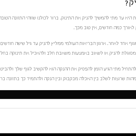
ק?
יא עד מתי להמשיך להניק את התינוק. ברור לכולנו שזוהי התזונה הטובה ב
לאורך כמה חודשים, אין טוב מכך.
ף אחד לאחר. ארגון הבריאות העולמי ממליץ להניק עד גיל שישה חודשים וא
ם מסוגלת להניק או לשאוב באמצעות משאבת חלב ולהאכיל את תינוקה בחלב
להתחיל מתי הגיע הזמן להפסיק את ההנקה הוא להקשיב לגוף שלך ולהביט
הות שרוצות לשלב בין האכלה מבקבוק ובין הנקה ולהתמיד כך בתזונה בריא