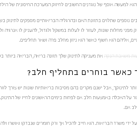
הוא למעשה אוסף של נוגדנים החשובים לחיזוק המערכת החיסונית של הילד 
ם נוספים שתלוים בתזונת האם ובהרגליה הבריאותיים מספקים לתינוק בשב
ק מפני מחלות שונות, לעזור לו לעלות במשקל ולגדול, להעניק לו אנרגיה ול
ים, אליהם הוא חשוף כאשר הוא ניזון מחלב פרה ושאר תחליפים.
ות משאבת הנקה
את מעניקה לתינוק שלך תזונה בריאה, הבריאה ביותר בש
 כאשר בוחרים בתחליף חלב?
תר לתינוקך, אבל ישנם מקרים בהם מסיבות בריאותיות שונות יש צורך לוות
ור על האכלה באמצעות חלב אם לפחות בימים הראשונים לחייו של התינוק. 
לב אם.
 ידי משרד הבריאות. הוא חייב להכיל אך ורק חומרים שנבדקו ואושרו ולהי