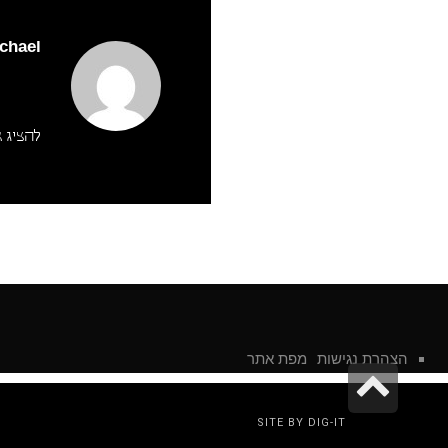
ichael
להציג את
הצהרת נגישות
מפת אתר
גלילה
לראש
SITE BY DIG-IT