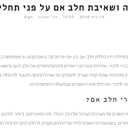
 ושאיבת חלב אם על פני תחלי
19 ביוני 2018
16:03
digit
על
סגור לתגובות
יתרונות
ההנקה
ושאיבת
חלב
אם
על
פני
תחליפים
בתחילת חייו כוללת חלב אם. בין אם את מניקה באופן קבוע או משתמשת ב
כדאי להכיר את היתרונות הבריאותיים וההתפתחותיים של חלב האם בהשווא
ניק ומסיבות שונות קורה שצריך להפסיק את שגרת ההנקה ולעבור להאכלה 
כות להכיר את היתרונות החשובים שבפעולה היומיומית הזו.
י חלב אם?
שונים של מערכת העיכול של הרך הנולד. זהו המזון הטוב ביותר לתינוק 
חרים. בשבועות הראשונים לחייו של התינוק מעניק לו חלב האם יתרונות תזונ