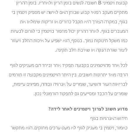
קבוצת ויטמיני B חשובה לנשים בזמן הריון ולאחריו. בזמן ההריון
מתקיים מעקב רפואי קבוע שבוחן האם לאישה יש מספיק ויטמין בי
בגוף, במקרה הצורך היא תקבל כדורים או זריקות שימלאו את
המצברים בגוף. לאחר ההריון יכול מחסור בויטמין בי לגרום לבעיות
כמו משקל תינוקות נמוך. בנוסף, הוא ישפיע על איכות החלב ויעזור
ליצור שגרת הנקה או שאיבת חלב תקינה.
לכל אחד מהויטמינים בקבוצה תפקיד אחר וביחד הם מעניקים לגוף
הרבה מאד יתרונות חשובים. בין היתר הויטמינים מקבוצה זו תורמים
לבריאות העור והשיער, שומרים על אנרגיה גבוהה, מפיגים עייפות,
שומרים על הכבד ומסייעים גם לתפקוד הורמונלי נכון.
מדוע חשוב לצרוך ויטמינים לאחר לידה?
חידוש האנרגיות בגוף
כאמור, ויטמין בי מעניק לגוף לא מעט ערכים מחזקים. הוא מתקשר