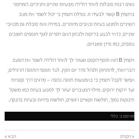
נשים רבות סובלות לאחר הלידה מבעיות שיניים וחניכיים. המחסור
בויטמין B קשור לבעיה זו. נטילת ויטמין בי יכול לשפר את מצב
השיניים ולמנוע בעיות וכאבים מיותרים. במידה ואת סובלת גם מכאבי
שיניים, כדאי לבצע בדיקות ולבחון האם חסרים לגוף תוספים חשובים
נוספים, כמו סידן ומגנזיום.
ויטמין B הוא תוסף הקסם שעוזר לך לאחר הלידה לשפר את המצב
הבריאותי, להתחזק ולנהל סדר יום תקין. לצד תוספי התזונה הרגילים,
אפשר לקבל ויטמין בי באמצעות תזונה נכונה – מדגים דרך קטניות
ועד ירקות ירוקים. מילוי המצברים יעזור לך למנוע בעיות כמו משקל
תינוקות נמוך, חולשות וקשיים רגשיים, חולשות פיזיות ובעיות בהנקה.
פורסם ב:
כללי
« הקודם
הבא »