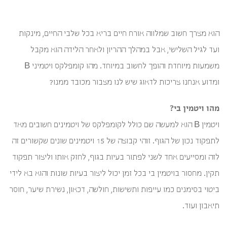
הוא מצרך חשוב שמלווה אורח חיים בריא בכל שלבי החיים, מינקות
ועד לגיל השלישי, אבל במהלך ההריון ולאחר הלידה הוא מקבל
משמעות מיוחדת והופך לחשוב במיוחד. מהו קומפלקס ויטמיני B
ומדוע אנחנו צריכות לדאוג שיש לנו מצבור מכובד ממנו?
מהו ויטמין בי?
ויטמין B הוא למעשה שם כולל לקומפלקס של ויטמינים חשובים מאד
לתפקוד נכון של הגוף. זוהי קבוצה של 15 ויטמינים שונים שקשורים זה
לזה ומסייעים אחד לשני לפתור בעיות בגוף, לחזק אותו וליצור תפקוד
תקין. מחסור בויטמין בי בכל זמן יכול ליצור בעיות שונות והוא בא לידי
ביטוי בסימנים כמו עייפות ותשישות, חולשה, דכאון, נשירת שיער, חוסר
תיאבון ועוד.