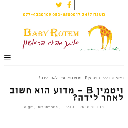
Twitter
Facebook
077-4320109
052-6500017
מענה
24/7
תפרי
ראשי
»
כללי
»
ויטמין B – מדוע הוא חשוב לאחר לידה?
ויטמין B – מדוע הוא חשוב
לאחר לידה?
13 ביוני 2018
15:39
digit
על
סגור לתגובות
ויטמין
B
–
מדוע
הוא
חשוב
לאחר
לידה?