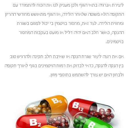
ליצירת אנרגיה בתאי הגוף ולכן מעניק לנו את הכוח להתמודד עם
התקופה הלא פשוטה שלאחר הלידה, אז הגוף מתאושש מחודשי ההריון
ומחווית הלידה. לצד זאת, מחסור בויטמין בי יכול לפגום בשגרת
ההנקה, כאשר חלב האם יהיה דליל או מועט בעקבות המחסור
בויטמינים.
אם את רוצה ליצור שגרת הנקה או שאיבת חלב תקינה ולהרגיש טוב
בין הנקה להנקה, כדאי לבדוק את רמות הויטמינים בגוף לאורך תקופה
ולבחון האם יש צורך להשתמש בתוספי מזון.