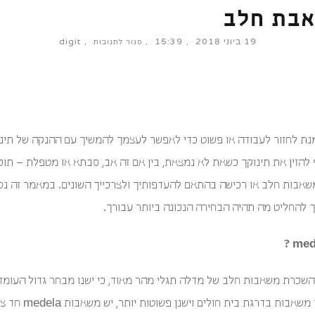
19 ביוני 2018
15:39
digit
על
סגור לתגובות
Medela
–
משאבת
חלב
ת לחזור לעבודה או פשוט כדי לאפשר לעצמך להמשיך עם ההנקה של תינו
להזין את תינוקך כשאת לא נמצאת, בין אם זה אב, סבתא או מטפלת – תו
בצע השכרת משאבות חלב או רכישה בהתאם להעדפותיך ולצרכייך השונים. במאמר 
 להחליט מה תהיה הבחירה הנכונה ביותר עבורך.
שכרת משאבות חלב של מדלה תגלי מהר מאוד, כי ישנו מבחר גדול העומד 
מדלה וישנן משאבות ח