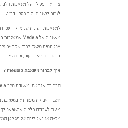
לגרום לכאבים ותוך חסכון בזמן.
למשאבות השונות של מדלה ישנן דרג
משאבות של ela
ארגונומית מלאה לחזה של האם ולב
ביותר תוך עשר דקות, וכן הלאה.
איך לבחור משאבת medela ?
הבחירה שלך איזו משאבת חלב medela תתאים לך ביותר, צריכה להיות מושפעת ממבחר שיקולים:
חשבי האם את מעוניינת במשאבת מדל
יציאה לעבודה חלקית שתאפשר לך ה
מלאה או בשל לידה של פג קטן המת