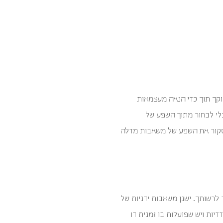
קך תוך כדי הנאה מעצמאות
כלי לבחור מתוך השפע של
זה נסקור את השפע של משאבות מדלה
לרשותך. ישנן משאבות ידניות של
שמליות, ישנן משאבות בדרגת בית חולים וישנן פשוטות יותר, יש משאבות medela חד צדדיות ויש שפועלות בו זמנית דו