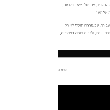
להגביר, או בשל פצע בפטמות,
ת אל השד.
מדלה שמתאימה לה ביותר. בדקי מהי משאבת Medela האידיאלית עבורך, שבעזרתה תוכלי לא רק
רק אותה, ולנקות אותה במהירות,
הבא »