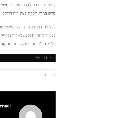
לעיתים הסיבה לבצע השכרת משאבות
גודש בחזה, דלקת בצינורות החלב, 
לשאוב בנוחיות וללא כאבים ולספק 
על מנת ליהנות כמה שיותר מתקופת
פורסם ב:
כללי
« הקודם
ichael