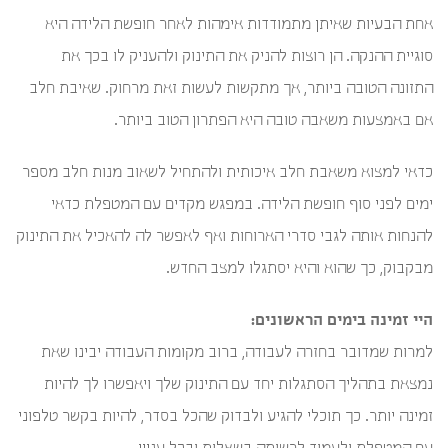
אחת הבעיות שאיתן מתמודדות אימהות לאחר חופשת הלידה היא
סוגיית ההנקה. הן רוצות להניק את התינוק ולהעניק לו בכך את
התזונה הטובה ביותר, אך מתקשות לעשות זאת מרחוק. שאיבת חלב
אם באמצעות משאבה טובה היא הפתרון הטוב ביותר.
כדאי למצוא משאבת חלב איכותית ולהתחיל לשאוב מנות חלב מספר
ימים לפני סוף חופשת הלידה. במפגש מקדים עם המטפלת כדאי
להנחות אותה לגבי סדרי הארוחות ואף לאפשר לה להאכיל את התינוק
מבקבוק, כך שהוא והיא יסתגלו למצב החדש.
היי זמינה בימים הראשונים:
למרות שמדובר בחזרה לעבודה, ברוב מקומות העבודה יבינו שאת
נמצאת בתהליך הסתגלות יחד עם התינוק שלך ויאפשרו לך להיות
זמינה יותר. כך תוכלי להגיע ולבדוק שהכל בסדר, להיות בקשר טלפוני