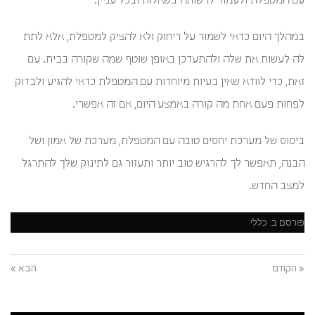
עם המטפלת ולעמוד לרשותה בשאלות ובכל עניין.
במהלך היום כדאי לשמור על ריחוק ולא להציק למטפלת, אלא לתת
לה לעשות את שלה ולהתעדכן באופן שוטף שמה שקורה בבית. עם
זאת, כדי לוודא שאין בעיות מיוחדות עם המטפלת כדאי להגיע ולבדוק
לפחות פעם אחת מה קורה באמצע היום, אם זה אפשרי.
ביסוס של מערכת יחסים טובה עם המטפלת, מערכת של אמון ושל
הבנה, תאפשר לך להרגיש טוב יותר ותעזור גם לתינוק שלך להתרגל
למצב החדש.
פורסם ב:
כללי
« הקודם
הבא »