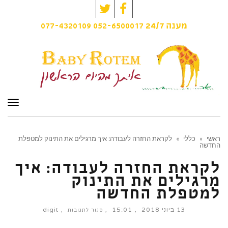
Twitter
Facebook
077-4320109
052-6500017
מענה
24/7
תפרי
ראשי
»
כללי
»
לקראת החזרה לעבודה: איך מרגילים את התינוק למטפלת
החדשה
לקראת החזרה לעבודה: איך
מרגילים את התינוק
למטפלת החדשה
13 ביוני 2018
15:01
digit
על
סגור לתגובות
לקראת
החזרה
לעבודה:
איך