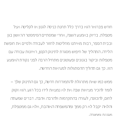
מרגילים
את
התינוק
למטפלת
החדשה
חודש פברואר הוא בדרך כלל תחנת כניסה לגנון או לקליטה אצל
מטפלת. בדיוק באמצע השנה, אחרי שמסתיים הסימסטר הראשון בגן
ובבית הספר, רבות מאיתנו מחליטות לחזור לעבודה ולסיים את חופשת
הלידה. התהליך של חיפוש מסגרת לתינוק הקטן, ראיונות עבודה עם
מטפלות וביקור בגנונים ופעוטונים מתחיל הרבה לפני נקודת האמצע
הזו. כך גם תהליך ההסתגלות למציאות החדשה.
ממש כמו שאת מתרגלת להתמודדות חדשה, כך גם התינוק שלך –
לומד להכיר מציאות שבה את לא נמצאת לידו בכל רגע. הוא זקוק
לחום, להכוונה, לעזרה בהתקדמות ולהרבה אהבה. דברים שמעתה
והלאה יקבל לא רק ממך ומהמשפחה האוהבת, אלא גם ממטפלת,
מגננת וממורה.