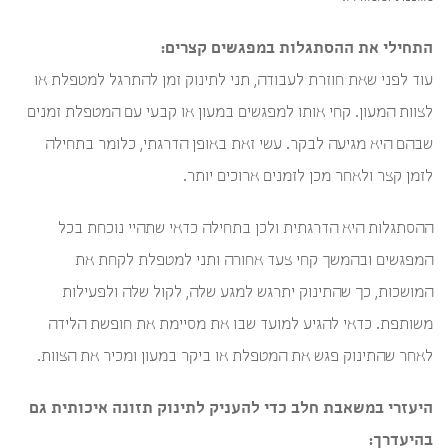
התחילי את ההסתגלות במפגשים קצרים:
עוד לפני שאת חוזרת לעבודה, תני לתינוק זמן להתרגל למטפלת או
לצוות המעון. קחי אותו למפגשים במעון או קבעי עם המטפלת זמנים
שבהם היא מגיעה לבקר. עשי זאת באופן הדרגתי, כלומר בתחילה
לזמן קצר ולאחר מכן לזמנים ארוכים יותר.
ההסתגלות היא הדרגתית ולכן בתחילה כדאי שתהיי נוכחת בכל
המפגשים ובהמשך קחי צעד אחורה ותני למטפלת לקחת את
המושכות, כך שהתינוק יתרגש למגע שלה, לקול שלה ולפעילות
משותפת. כדאי להגיע למועד שבו את מסיימת את חופשת הלידה
לאחר שהתינוק פגש את המטפלת או ביקר במעון ומכיר את הצוות.
היעזרי במשאבת חלב כדי להעניק לתינוק תזונה איכותית גם
בהיעדרך: