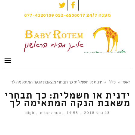
Twitter
Facebook
077-4320109
052-6500017
מענה
24/7
תפרי
ראשי
»
כללי
»
ידנית או חשמלית: כך תבחרי משאבת הנקה המתאימה לך
ידנית או חשמלית: כך תבחרי
משאבת הנקה המתאימה לך
13 ביוני 2018
14:53
digit
על
סגור לתגובות
ידנית
או
חשמלית:
כך
תבחרי
משאבת
הנקה
המתאימה
לך