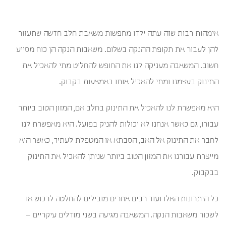
אימהות רבות שזה עתה ילדו מחפשות משאבת חלב חדשה שתעזור
להן לעבור את תקופת ההנקה בשלום. משאבות הנקה הן כוח מסייע
חשוב. המשאבה מעניקה לנו את החופש להחליט מתי להאכיל את
התינוק בעצמנו ומתי להאכיל אותו באמצעות בקבוק.
היא מאפשרת לנו להאכיל את התינוק בחלב אם, המזון הטוב ביותר
עבורו, גם כאשר אנחנו לא יכולות להניק בפועל. היא מאפשרת לנו
לחבר את התינוק אל האב, הסבתא או המטפלת לעתיד, כאשר היא
מייצרת עבורנו את המזון הטוב ביותר שניתן להאכיל את התינוק
בבקבוק.
כל היתרונות האלו ועוד רבים אחרים מובילים להחלטה לרכוש או
לשכור משאבות הנקה. המשאבה מגיעה בשני מודלים עיקריים –