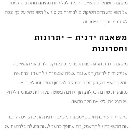
משאבה חשמלית ומשאבה ידנית. לכל אחת מאיתנו מתאים סוג אחר
של משאבה. מהם השיקולים לבחירת כל סוג של משאבה? על כך ננסה
לענות עבורכן במאמר זה.
משאבה ידנית – יתרונות
וחסרונות
משאבה ידנית מגיעה עם מספר מרכיבים קטן, לרוב גוף המשאבה
שכולל ידית לחיצה, המשאבה עצמה שנצמדת אל השד ויוצרת את
תהליך השאיבה, בקבוקים ומיכלים לאחסון החלב ותו לא. היא
מאפשרת שאיבה בקלות, תוך לחיצה פשוטה על הידית שגורמת ללחץ
על הפטמה וליציאת חלב מהשד.
כאשר את שואבת חלב באמצעות משאבה ידנית את לא צריכה לחבר
את המשאבה אל החשמל, מה שחוסך בחשמל. את פועלת בלחיצות על