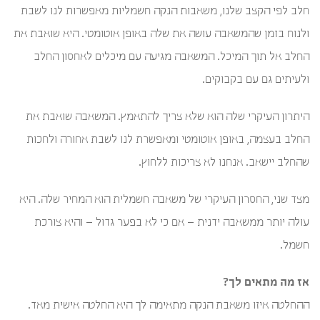
חלב לפי הקצב שלנו, משאבות הנקה חשמליות מאפשרות לנו לשבת
ולנוח בזמן שהמשאבה עושה את שלה באופן אוטומטי. היא שואבת את
החלב אל תוך המיכל. המשאבה מגיעה עם מיכלים לאחסון החלב
ולעיתים גם עם בקבוקים.
היתרון העיקרי שלה הוא שלא צריך להתאמץ. המשאבה שואבת את
החלב בעצמה, באופן אוטומטי ומאפשרת לנו לשבת אחורה ולחכות
שהחלב יישאב. אנחנו לא צריכות ללחוץ.
מצד שני, החסרון העיקרי של משאבה חשמלית הוא המחיר שלה. היא
עולה יותר ממשאבה ידנית – אם כי לא בפער גדול – והיא צורכת
חשמל.
אז מה מתאים לך?
ההחלטה איזו משאבת הנקה מתאימה לך היא החלטה אישית מאד.