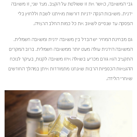
גבי המשאבה, כאשר את זו ששולטת על הקצב. מצד שני, זו משאבה
ידנית. משאבות הנקה ידניות דורשות מאיתנו לשבת וללחוץ בלי
הפסקה עד שנסיים לשאוב את כל כמות החלב הרצויה.
גם מבחינת המחיר יש הבדל בין משאבה ידנית ומשאבה חשמלית.
המשאבה הידנית עולה מעט יותר ממשאבה חשמלית. ברוב המקרים
התקציב הוא גורם מכריע בשאלה איזו משאבה לקנות, בעיקר לנוכח
ההוצאות הכספיות הרבות שאנחנו מתמודדות איתן במהלך החודשים
שאחרי הלידה.