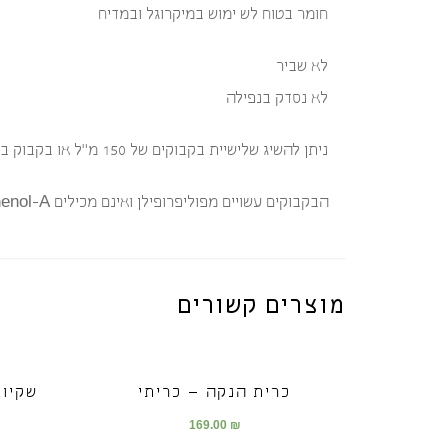
חומר בטוח לש ימוש במיקרוגל ובמדיח
לא שביר
לא נסדק בנפילה
ניתן להשיג שלישיית בקבוקים של 150 מ"ל או בקבוק בודד של 150 מ"ל.
הבקבוקים עשויים מפוליפרופילן ואינם מכילים Bisphenol-A
מוצרים קשורים
כרית הנקה – כריתי
שקיות
169.00
₪