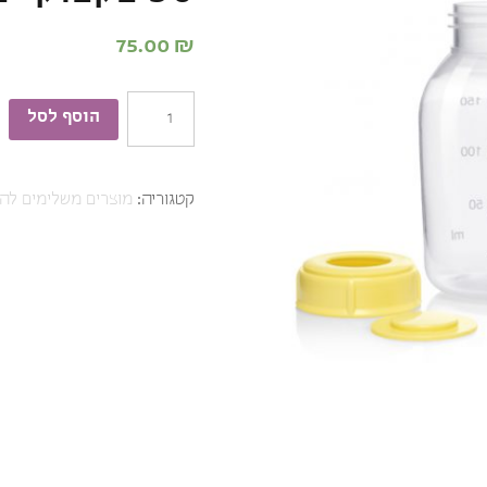
75.00
₪
כמות
הוסף לסל
של
סט
קטגוריה:
מוצרים משלימים להנ
בקבוקי
מדלה