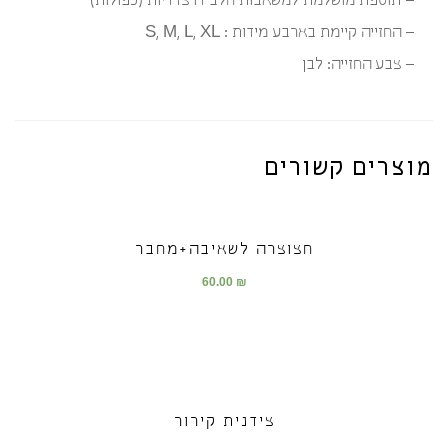
– תוספת מושלמת למשאבות חלב דו צדדיות (כפולות)
– החזייה קיימת בארבע מידות : S, M, L, XL
– צבע החזייה: לבן
מוצרים קשורים
חצוצרה לשאיבה+מחבר
60.00
₪
צידנית קירור