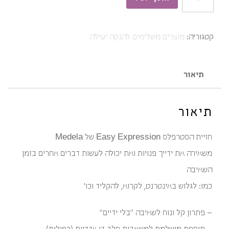
של
חזייה
קטגוריה:
מוצרים משלימים להנקה יעילה
תומכת
שאיבה
Easy
תיאור
Expression
תיאור
חזיית הסטרפלס Easy Expression של Medela
משאירה את ידייך פנויות ואת יכולה לעשות דברים אחרים בזמן
השאיבה
כמו: לגלוש באינטרנט, לקרוא, להקליד וכו'
– פתרון קל ונוח לשאיבה "בלי ידיים"