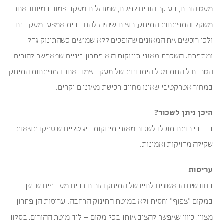
מעט הורים, בעיקר הורים לפגים, שמנהלים מעקב צמוד במיוחד אחר
משקל והתפתחות התינוק, רוצים שיהיה להם בבית אמצעי מעקב נח
ולכן רוכשים את המאזנים שהופכים ללא שמישים כשהתינוק גדל
ומתפתח. השכרת מאזני תינוקות היא פתרון ביניים שמאפשר להורים
הטריים ליהנות מכל היתרונות של מעקב צמוד אחר התפתחות התינוק
במחיר אטרקטיבי שאינו מחייב רכישת מאזניים יקרים.
היכן ניתן לשכור?
בבייבי רותם תוכלו לשכור מאזני תינוקות דיגיטליים שיספקו תוצאות
שקילה מדויקות ואמינות.
עריסות
בחודשים הראשונים לחייו של התינוק הורים רבים מעדיפים שיישן
במקום "צפוף" יחסית ולא במיטת התינוק הרחבה. עריסות הן פתרון
מצוין, כיוון שאפשר להציב אותן בכל מקום – ליד מיטת ההורים, בסלון