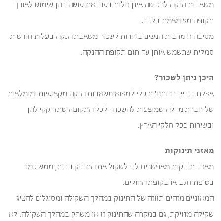
משאבות הנקה לרכישה אינן זולות בעוד את עושה בהן שימוש לאורך
תקופה מצומצמת בלבד.
מסיבה זו מרבית הנשים בוחרות לשכור משאבת הנקה בעלות חודשית
סמלית שתשמש אותן עד תום תקופת ההנקה.
היכן ניתן לשכור?
אצלנו ב'בייבי רותם' תוכלי למצוא משאבות הנקה מקצועיות ומומלצות
של חברת מדלה שמוצעות להשכרה לכל התקופה שתזדקקי להן
ובשירות בכל חלקי הארץ.
מאזני תינוקות
מאזני תינוקות מאפשרים לנו לשקול את התינוק בבית, ממש כמו
בטיפת חלב או בקופת החולים.
המאזניים מזהים תזוזה של התינוק במהלך השקילה ומסוגלים להציג
שקילה מדויקת, גם במקרה שהתינוק זז או משחק במהלך השקילה. לא