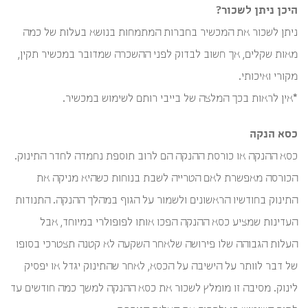
היכן ניתן לשכור?
ניתן לשכור את המכשיר בחברות המתמחות בנושא בעלות של כמה
מאות שקלים, אך חשוב לבדוק לפני ההשכרה שמדובר במכשיר תקין,
מקורי ואיכותי.
*אין לראות בכך המלצה של בייבי רותם לשימוש במכשיר.
כסא הנקה
כסא ההנקה או כורסת ההנקה הם לרוב תוספת נחמדה לחדר התינוק.
הכורסה מאפשרת לאם הטרייה לשבת בנוחות כשהיא מניקה את
התינוק בחודשיו הראשונים ולשמור על הגוף במהלך ההנקה. התנודות
העדינות שמציע כסא ההנקה הפכו אותו לפופולרי במיוחד, אבל
העלות הגבוהה שלו פירושה שלאחר השקעה לא קטנה תצטרכי בסופו
של דבר לוותר על הישיבה על הכסא, לאחר שהתינוק יגדל או יפסיק
לינוק. מסיבה זו מומלץ לשכור את כסא ההנקה למשך כמה חודשים עד