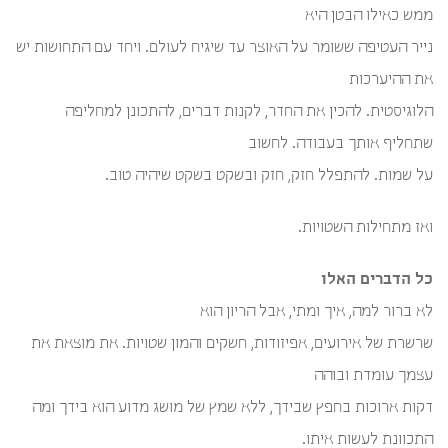
ממש כאילו הבטן היא
נייר העטיפה ששומר על האוצר עד שיגיח לעולם. ויחד עם התחושות יש
את ההיערכות
הלוגיסטית. להכין את החדר, לקנות דברים, להתכונן למחליפה
שתחליף אותך בעבודה. לחשוב
על שמות. להתפלל חזק, חזק ובשקט בשקט שיהיה טוב.
ואז מתחילות השטויות.
כל הדברים האלו
לא ברור למה, איך ומתי, אבל הריון הוא
שרשרת של אירועים, אפיזודות, חשקים והמון שטויות. את מוצאת את
עצמך עומדת ובוהה
דקות ארוכות בחפץ שבידך, ללא שמץ של מושג מדוע הוא בידך ומה
התכוונת לעשות איתו.