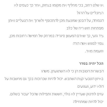
או שלט רחוב, בכי מחליף את מקומו בצחוק, אחר כך כעסים לא
רציונליים על הרגל
הנפוחה, על הבטן שמונעת מכן להתכופף ולשרוך את הנעליים ואתן
מפתחות חוש ריח של כלב
ציד גזעי, כך שאדם המעשן סיגריה במרחק של חמישה רחובות מכן,
צפוי לפגוש אשה הרה
וזועמת מאד.
הכל יהיה בסדר
הבשורות הטובות הן כי לא השתגעתן. משהו
באיזון הטבעי קצת השתבש. יכול להיות שכרוכות בכך גם מחשבות על
הלא ידוע, געגועים
עזים לתינוק שעדיין לא נולד, חששות ותפילות שהכל יעבור בשלום.
יכול להיות שמתחילה