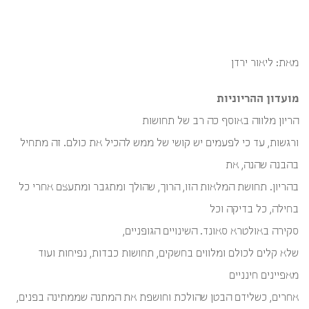
על
מיתוסים
מאת: ליאור ירדן
מועדון ההריוניות
הריון מלווה באוסף כה רב של תחושות
ורגשות, עד כי לפעמים יש קושי של ממש להכיל את כולם. זה מתחיל
בהבנה שהנה, את
בהריון. תחושת המלאות הזו, הרוך, שהולך ומתגבר ומתעצם אחרי כל
בחילה, כל בדיקה וכל
סקירה באולטרא סאונד. השינויים הגופניים,
שלא קלים לכולם ומלווים בחשקים, תחושות כבדות, נפיחות ועוד
מאפיינים חינניים
אחרים, כשלידם הבטן שהולכת וחושפת את המתנה שממתינה בפנים,