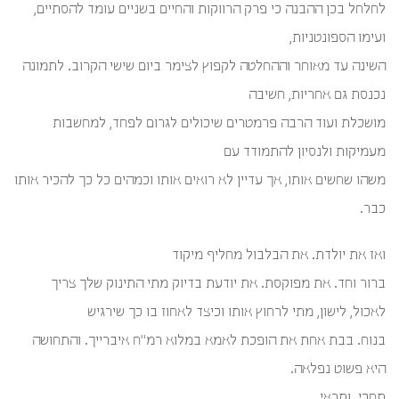
לחלחל בכן ההבנה כי פרק הרווקות והחיים בשניים עומד להסתיים,
ועימו הספונטניות,
השינה עד מאוחר וההחלטה לקפוץ לצימר ביום שישי הקרוב. לתמונה
נכנסת גם אחריות, חשיבה
מושכלת ועוד הרבה פרמטרים שיכולים לגרום לפחד, למחשבות
מעמיקות ולנסיון להתמודד עם
משהו שחשים אותו, אך עדיין לא רואים אותו וכמהים כל כך להכיר אותו
כבר.
ואז את יולדת. את הבלבול מחליף מיקוד
ברור וחד. את מפוקסת. את יודעת בדיוק מתי התינוק שלך צריך
לאכול, לישון, מתי לרחוץ אותו וכיצד לאחוז בו כך שירגיש
בנוח. בבת אחת את הופכת לאמא במלוא רמ"ח איברייך. והתחושה
היא פשוט נפלאה.
תחכי. ותראי.