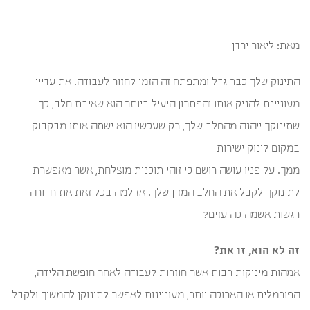
מאת: ליאור ירדן
התינוק שלך כבר גדל ומתפתח זה הזמן לחזור לעבודה. את עדיין
מעוניינת להניק אותו והפתרון היעיל ביותר הוא שאיבת חלב, כך
שתינוקך ייהנה מהחלב שלך, רק שעכשיו הוא ישתה אותו מבקבוק
במקום לינוק ישירות
ממך. על פניו עושה רושם כי זוהי תוכנית מוצלחת, אשר מאפשרת
לתינוקך לקבל את החלב המזין שלך. אז למה בכל זאת את חדורה
רגשות אשמה כה עזים?
זה לא הוא, זו את?
אמהות מיניקות רבות אשר חוזרות לעבודה לאחר חופשת הלידה,
הפורמלית או הארוכה יותר, מעוניינות לאפשר לתינוקן להמשיך ולקבל