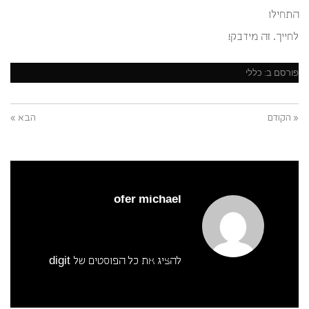
התחילו
לחייך. זה מידבק!
פורסם ב:
כללי
« הקודם
הבא »
ofer michael
להציג את כל הפוסטים של digit