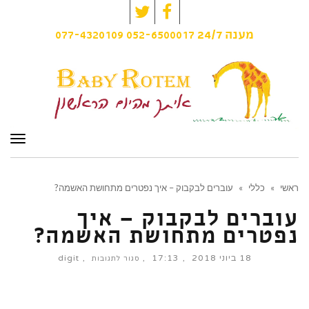
Twitter
Facebook
077-4320109
052-6500017
מענה
24/7
תפרי
ראשי
»
כללי
»
עוברים לבקבוק – איך נפטרים מתחושת האשמה?
עוברים לבקבוק – איך
נפטרים מתחושת האשמה?
18 ביוני 2018
17:13
digit
על
סגור לתגובות
עוברים
לבקבוק
–
איך
נפטרים
מתחושת
האשמה?