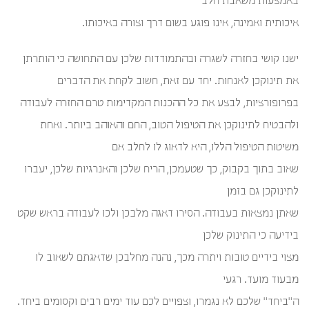
באמצעות משאבת חלב
איכותית ואמינה, אינו פוגע בשום דרך וצורה באיכותו.
ישנו קושי בחזרה לשגרה ובהתמודדות שלכן עם התחושה כי הותרתן
את תינוקכן לאנחות. יחד עם זאת, חשוב לקחת את הדברים
בפרופורציות, לבצע את כל ההכנות המקדימות טרם החזרה לעבודה
ולהבטיח לתינוקכן את הטיפול הטוב, החם והאוהב ביותר. ואחת
משיטות הטיפול הללו, היא לדאוג לו לחלב אם
שאוב בתוך בקבוק, כך שטעמכן, הריח שלכן והאנרגיות שלכן, יעברו
לתינוקכן גם בזמן
שאתן נמצאות בעבודה. הסירו דאגה מלבכן ולכו לעבודה בראש שקט
בידיעה כי התינוק שלכן
מצוי בידיים טובות ויתרה מכך, נהנה מחלבכן שדאגתם לשאוב לו
מבעוד מועד. רגעי
ה"ביחד" שלכם לא נגמרו, וצפויים לכם עוד ימים רבים וקסומים ביחד.