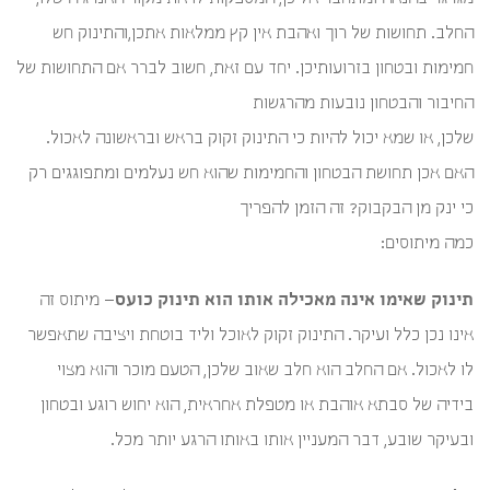
החלב. תחושות של רוך ואהבת אין קץ ממלאות אתכן,והתינוק חש
חמימות ובטחון בזרועותיכן. יחד עם זאת, חשוב לברר אם התחושות של
החיבור והבטחון נובעות מהרגשות
שלכן, או שמא יכול להיות כי התינוק זקוק בראש ובראשונה לאכול.
האם אכן תחושת הבטחון והחמימות שהוא חש נעלמים ומתפוגגים רק
כי ינק מן הבקבוק? זה הזמן להפריך
כמה מיתוסים:
תינוק שאימו אינה מאכילה אותו הוא תינוק כועס
– מיתוס זה
אינו נכן כלל ועיקר. התינוק זקוק לאוכל וליד בוטחת ויציבה שתאפשר
לו לאכול. אם החלב הוא חלב שאוב שלכן, הטעם מוכר והוא מצוי
בידיה של סבתא אוהבת או מטפלת אחראית, הוא יחוש רוגע ובטחון
ובעיקר שובע, דבר המעניין אותו באותו הרגע יותר מכל.