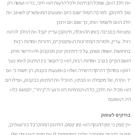
את חלב האם, שמכל הבחינות ולכל הדעות הוא חיוני, בריא ועושה רק
טוב לתינוקן. למרבה המזל ישנם כיום אמצעים המאפשרים לשאוב את
חלב האם ולשמור אותו, כך שגם אם אינכן
נמצאות בסביבה בזמן ההאכלה, תינוקכן עדיין יקבל את החלב לו הוא
רגיל. עדיין, ולמרות הפתרונות האפקטיביים, חדורות אמהות רבות
בתחושות אשמה קשים, על כי התינוק יונק מבקבוק ולא היישר מחזן.
הושם הקיים בקרב אמהות רבות, הוא כי הקשר בין התינוק לאמו נוצר
דווקא במהלך היניקה הישירה ושלא באמצעות בקבוק. הן חשות כי אם
יד אחרת, של מטפלת או סבתא, תאכיל את התינוק בבקבוק, אפילו הם
הוא מכיל את חלבן, כל האינטימיות הזו ורגעי ה"ביחד", יתפוגגו כלא
היו. האמנם?
בודקים לעומק
אין ספק כי זמן ההנקה הוא זמן קסום. התינוק המתכרבל בזרועותיכן,
מגרגר בהנאה ומתחבר אליכן, המספקות לו את מקור האנרגיה שלו,