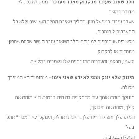
חלב שאוב שעובר מבקבוק מאבד מערכו
– ממש לא נכן. לא
מדובר במוצר
שעבר עיבוד במפעל מזון. תהליך שאיבת החלב הוא ישיר וללא כל
התערבות ל חומרים,
מכשירים או תוספים למיניהם. הלב השאוב עובר היישר שקיות אחסון
מיוחדות או לבקבוק
וטעמו, מרקמו והערכים התזונתיים שלו נשמרים במלואם.
תינוק שלא יונק ממני לא ידע שאני אימו
– מיתוס זה הא המופרך
מכולם.
תינוקך מזהה אותך עוד מהתקופה בה היה בבטנך. הוא מזהה את
קולך, מזהה את חיבוקך,
המגע שלך ואפילו הריח שלך. האמינו או לא, תינוקכן לא "ימכור" אתכן
בשל
האכלה בבקבוק.