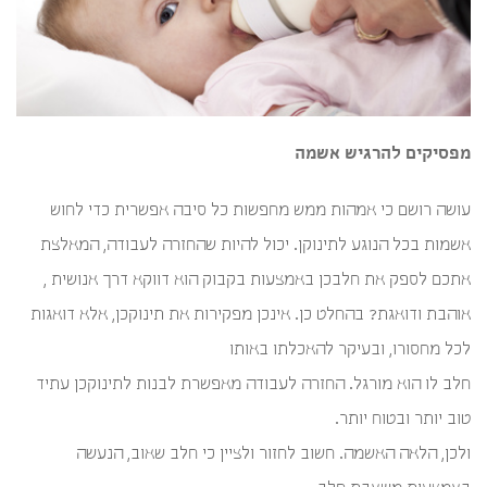
מפסיקים להרגיש אשמה
עושה רושם כי אמהות ממש מחפשות כל סיבה אפשרית כדי לחוש
אשמות בכל הנוגע לתינוקן. יכול להיות שהחזרה לעבודה, המאלצת
אתכם לספק את חלבכן באמצעות בקבוק הוא דווקא דרך אנושית ,
אוהבת ודואגת? בהחלט כן. אינכן מפקירות את תינוקכן, אלא דואגות
לכל מחסורו, ובעיקר להאכלתו באותו
חלב לו הוא מורגל. החזרה לעבודה מאפשרת לבנות לתינוקכן עתיד
טוב יותר ובטוח יותר.
ולכן, הלאה האשמה. חשוב לחזור ולציין כי חלב שאוב, הנעשה