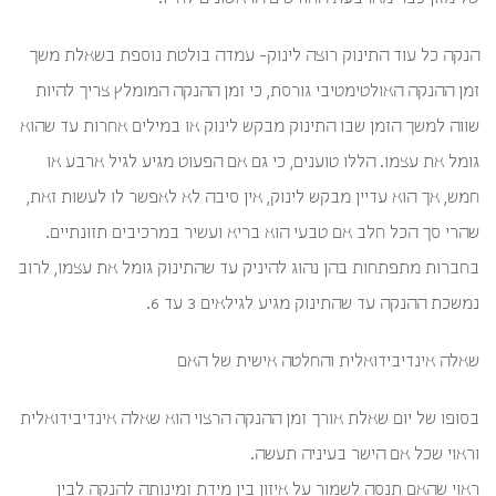
הנקה כל עוד התינוק רוצה לינוק- עמדה בולטת נוספת בשאלת משך
זמן ההנקה האולטימטיבי גורסת, כי זמן ההנקה המומלץ צריך להיות
שווה למשך הזמן שבו התינוק מבקש לינוק או במילים אחרות עד שהוא
גומל את עצמו. הללו טוענים, כי גם אם הפעוט מגיע לגיל ארבע או
חמש, אך הוא עדיין מבקש לינוק, אין סיבה לא לאפשר לו לעשות זאת,
שהרי סך הכל חלב אם טבעי הוא בריא ועשיר במרכיבים תזונתיים.
בחברות מתפתחות בהן נהוג להיניק עד שהתינוק גומל את עצמו, לרוב
נמשכת ההנקה עד שהתינוק מגיע לגילאים 3 עד 6.
שאלה אינדיבידואלית והחלטה אישית של האם
בסופו של יום שאלת אורך זמן ההנקה הרצוי הוא שאלה אינדיבידואלית
וראוי שכל אם הישר בעיניה תעשה.
ראוי שהאם תנסה לשמור על איזון בין מידת זמינותה להנקה לבין