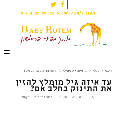
Twitter
Facebook
077-4320109
052-6500017
מענה
24/7
תפרי
ראשי
»
כללי
»
עד איזה גיל מומלץ להזין את התינוק בחלב אם?
עד איזה גיל מומלץ להזין
את התינוק בחלב אם?
19 ביוני 2018
16:00
digit
על
סגור לתגובות
עד
איזה
גיל
מומלץ
להזין
את
התינוק
בחלב
אם?