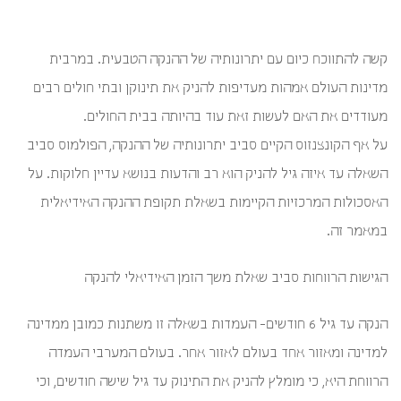
קשה להתווכח כיום עם יתרונותיה של ההנקה הטבעית. במרבית
מדינות העולם אמהות מעדיפות להניק את תינוקן ובתי חולים רבים
מעודדים את האם לעשות זאת עוד בהיותה בבית החולים.
על אף הקונצנזוס הקיים סביב יתרונותיה של ההנקה, הפולמוס סביב
השאלה עד איזה גיל להניק הוא רב והדעות בנושא עדיין חלוקות. על
האסכולות המרכזיות הקיימות בשאלת תקופת ההנקה האידיאלית
במאמר זה.
הגישות הרווחות סביב שאלת משך הזמן האידיאלי להנקה
הנקה עד גיל 6 חודשים- העמדות בשאלה זו משתנות כמובן ממדינה
למדינה ומאזור אחד בעולם לאזור אחר. בעולם המערבי העמדה
הרווחת היא, כי מומלץ להניק את התינוק עד גיל שישה חודשים, וכי