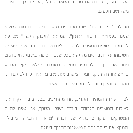
ועל תינוקך, החברה גם מוכרת משאבות חלב, עזרי הנקה ומוצרים
משלימים נוספים.
הנהלת "בייבי רותם" וצוות העובדים המסור מתנדבים מזה כשלוש
שנים בעמותת "חיבוק ראשון". עמותת "חיבוק ראשון" מסייעת
לתינוקות נטושים המגיעים לבתי החולים השונים ברחבי ארץ. עוצמת
חשיבותו של חלב האם מורגשת בכל שלבי הטיפול בתינוק. חלב האם
מחסן את הרך הנולד מפני מחלות וזיהומים וממלא תפקיד מכריע
בהתפתחות התינוק. רופאי המערב מסכימים פה אחד כי חלב אם הינו
המזון המומלץ ביותר לתינוק בשנותיו הראשונות.
לצד השירות המהיר והאדיב, אנו מתחייבים בפני ציבור לקוחותינו
לאיכות המוצרים הגבוהה ביותר בשוק. משכך, אנו גאים להיות
המשווקים העיקריים בארץ של חברת "מדלה", החברה המובילה
והמקצועית ביותר בתחום משאבות ההנקה בעולם.