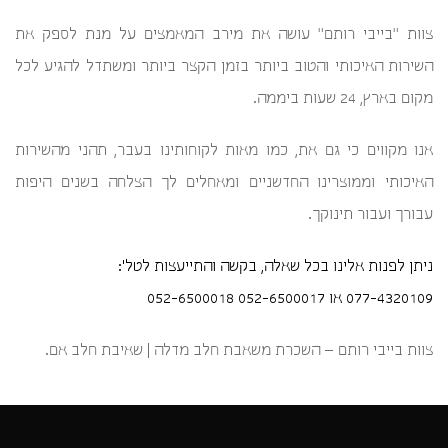
צוות "בייבי רותם" עושה את מירב המאמצים על מנת לספק את
השירות האיכותי והטוב ביותר בזמן הקצר ביותר ומשתדל להגיע לכל
מקום בארץ, 24 שעות ביממה.
אנו מקווים כי גם את, כמו מאות לקוחותינו בעבר, תהני מהשירות
האיכותי וממוצרינו החדשניים ומאחלים לך הצלחה בשנים היפות
עבורך ועבור תינוקך.
ניתן לפנות אלינו בכל שאלה, בקשה והתייעצות לטל':
077-4320109
או
052-6500017
052-6500018
צוות בייבי רותם – השכרת משאבת חלב מדלה | שאיבת חלב אם.