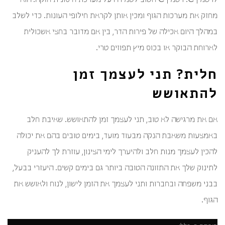
לויטמין C. ויטמין C חשוב לשמירה על מערכת חיסונית חזקה. הוא
מחזק את מערכות הגוף ומכין אותן לקראת חילופי העונות. כדי לשלב
במהלך היום אכילה של פירות הדר, בין אם מדובר בחצי אשכולית
לארוחת הבוקר או בכוס מיץ תפוזים טרי.
חלית? תני לעצמך זמן
להתאושש
אם את מרגישה לא טוב, תני לעצמך זמן להתאושש. שאיבת חלב
באמצעות משאבת הנקה מבעוד מועד, בימים טובים בהם את יכולה
להכין לעצמך מנות חלב ולהיערך לימי הצינון, עוזרת לך להעניק
לתינוק שלך את התזונה הטובה ביותר גם בימים קשים. היעזרי בבעל,
בבני משפחה ובחברות ותני לעצמך את הזמן לישון, לנוח ולאושש את
הגוף.