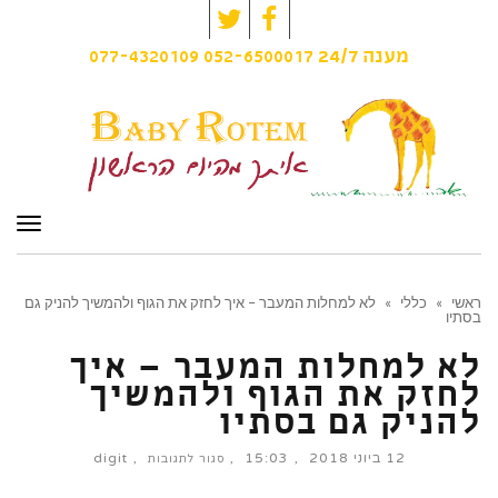
Twitter
Facebook
077-4320109
052-6500017
מענה
24/7
תפרי
ראשי
»
כללי
»
לא למחלות המעבר – איך לחזק את הגוף ולהמשיך להניק גם
בסתיו
לא למחלות המעבר – איך
לחזק את הגוף ולהמשיך
להניק גם בסתיו
12 ביוני 2018
15:03
digit
על
סגור לתגובות
לא
למחלות
המעבר
–