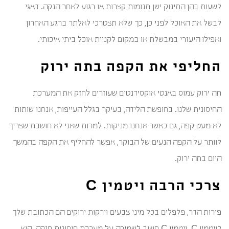
לשעות בהן התינוק ישן תנומות קצרות או רגוע לאחר הנקה. דאגי
לבשל את האוכל לפני כן, כך שלא תצטרכי לאלתר ברגע האחרון
ואפילו היעזרי במבשלת או במקום לקניית אוכל ביתי איכותי.
החליפי את הקפה בתה ירוק
תה ירוק עמוס באנטי אוקסידנטים שעוזרים לחזק את המערכת
החיסונית שלנו. בחופשת הלידה, בעיקר בגלל העייפות, אנחנו שותות
לא מעט קפה, גם כאשר אנחנו מניקות. למרות שאני לא חושבת שצריך
לוותר על הקפה הנעים של הבוקר, אפשר להחליף את הקפה בהמשך
היום בתה ירוק.
צרכי הרבה ויטמין C
פירות הדר, פלפלים בכל מיני צבעים וירקות ירוקים הם הכתובת שלך