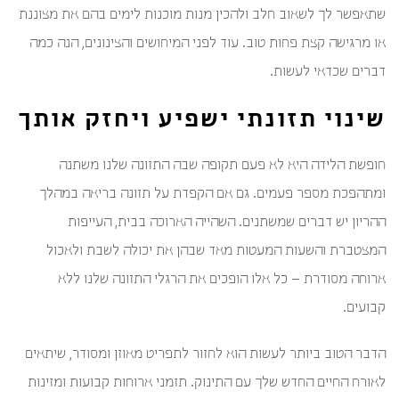
שתאפשר לך לשאוב חלב ולהכין מנות מוכנות לימים בהם את מצוננת
או מרגישה קצת פחות טוב. עוד לפני המיחושים והצינונים, הנה כמה
דברים שכדאי לעשות.
שינוי תזונתי ישפיע ויחזק אותך
חופשת הלידה היא לא פעם תקופה שבה התזונה שלנו משתנה
ומתהפכת מספר פעמים. גם אם הקפדת על תזונה בריאה במהלך
ההריון יש דברים שמשתנים. השהייה הארוכה בבית, העייפות
המצטברת והשעות המעטות מאד שבהן את יכולה לשבת ולאכול
ארוחה מסודרת – כל אלו הופכים את הרגלי התזונה שלנו ללא
קבועים.
הדבר הטוב ביותר לעשות הוא לחזור לתפריט מאוזן ומסודר, שיתאים
לאורח החיים החדש שלך עם התינוק. תזמני ארוחות קבועות ומזינות