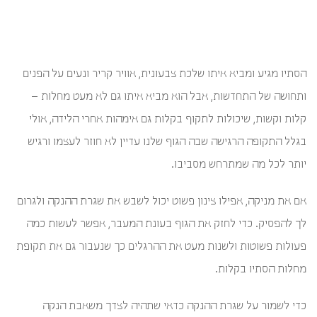
איך
לחזק
את
הגוף
ולהמשיך
להניק
גם
בסתיו
הסתיו מגיע ומביא איתו שלכת צבעונית, אוויר קריר ונעים על הפנים
ותחושה של התחדשות, אבל הוא מביא איתו גם לא מעט מחלות –
קלות וקשות, שיכולות לתקוף בקלות גם אימהות אחרי הלידה, אולי
בגלל התקופה הרגישה שבה הגוף שלנו עדיין לא חוזר לעצמו ורגיש
יותר לכל מה שמתרחש מסביבו.
אם את מניקה, אפילו צינון פשוט יכול לשבש את שגרת ההנקה ולגרום
לך להפסיק. כדי לחזק את הגוף בעונת המעבר, אפשר לעשות כמה
פעולות פשוטות ולשנות מעט את ההרגלים כך שנעבור גם את תקופת
מחלות הסתיו בקלות.
כדי לשמור על שגרת ההנקה כדאי שתהיה לצדך משאבת הנקה