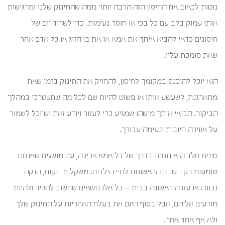
נוטות לכאוב את החיסון הזה הרבה יותר ממה שהתינוק שלנו ומרגישות
אותו עמוק בלב עם כל בכי או חוסר נעימות. כדי לשרוד יום של
חיסונים כדאי להביא איתך את אמא או את בן הזוג או כל אדם אחר
שאת סומכת עליו.
הוא יוכל להיכנס במקומך לחיסון, להחזיק את התינוק בזמן שאת
מתארגנת, לשעשע אותו או פשוט להיות שם לכל מה שתצטרכי במהלך
הביקור. הביאי איתך מישהו שמגיע כדי לעזור ויודע זאת ושיוכל לשמור
על אווירה חיובית ונעימה עבורך.
טיפת חלב היא תחנה בדרך של כל אמא צריכה, עם מושגים שאנחנו
שומעות רק בשנים הראשונות לחיי הילדים. משקל תינוקות, הנקה
נכונה או עזרה ראשונה בבית – כל אלו נושאים שחשוב להכיר ולהיות
מודעים אליהם, אבל בסוף היום את בעלת האחריות על התינוק שלך
ולא אף אחד אחר.