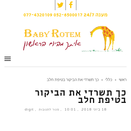
Twitter
Facebook
077-4320109
052-6500017
מענה
24/7
תפרי
ראשי
»
כללי
»
כך תשרדי את הביקור בטיפת חלב
כך תשרדי את הביקור
בטיפת חלב
18 ביוני 2018
10:01
digit
על
סגור לתגובות
כך
תשרדי
את
הביקור
בטיפת
חלב