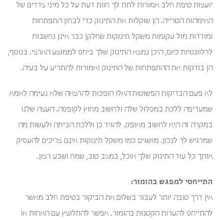
יועצות טיפת חלב אמורות לתת לך חוות דעת על כל מיני צדדים של
האימהות הטרייה. הן שוקלות את התינוק כדי לבחון התפתחות
ומודדות מול עקומות משקל תינוקות שחלקן כבר אינן נחשבות
לרלוונטיות כיום, היכן נמצא התינוק שלך ביחס לממוצע הארצי. בנוסף,
הן בודקות את ההתפתחות של התינוק ואמורות להתריע על בעיה.
לא פעם הבדיקות הפשוטות האלו הופכות להרצאה שלא נעימה לאמא
שמעדיפה ללכת במסלול שלה ולחשוב מחוץ לקופסה. העצה שלנו
במקרה זה היא לחשוב מאופק. להגיד כן וללכת הביתה ולעשות מה
שמרגיש לך לנכון. מושגים כמו משקל תינוקות אינם צריכים להעסיק
אותך כל עוד התינוק שלך אוכל, במצב טוב, שמח ושבע רצון.
התייחסי למפגש בהומור:
אין דרך טובה יותר לעבור בשלום את הביקור בטיפת חלב מאשר
להתייחס להערות הקטנות בהומור. אפשר להתלוצץ עם האחות או