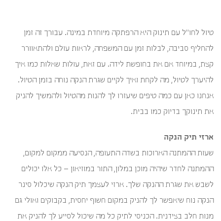
טיול לחו"ל עם תינוק היא הרפתקה מיוחדת במינה. עבורך זה זמן
להחליף סביבה, לבלות זמן עם המשפחה, לראות עולם ולהתאוורר
קצת, במיוחד אם את בחופשת לידה. עם זאת, עולות שאלות כמו איך
להיערך לטיול, מה לקחת ואיך לקיים שגרת הנקה נוחה בזמן הטיול.
אנחנו כאן עם כמה טיפים שיעזרו לך להנות מהטיול ולהמשיך להניק
את תינוקך בדיוק כמו בבית.
ארזי תיק הנקה
שעות ההמתנה הארוכות בשדה התעופה, הנסיעה ממקום למקום,
ההמתנה לחדר שיהיה מוכן במלון, התור במוזיאון – כל אלו יכולים
לשבש את שגרת ההנקה שלך. ארזי לעצמך תיק הנקה שיכלול סינר
הנקה נוח שיאפשר לך להניק במקום חשוף יחסית, בקבוקים ואולי גם
מנות חלב בצידנית. הכניסי לתיק כל מה שיכול לסייע לך להניק את