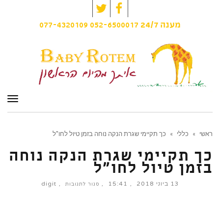
Twitter
Facebook
077-4320109
052-6500017
מענה
24/7
תפרי
ראשי
»
כללי
»
כך תקיימי שגרת הנקה נוחה בזמן טיול לחו"ל
כך תקיימי שגרת הנקה נוחה
בזמן טיול לחו"ל
13 ביוני 2018
15:41
digit
על
סגור לתגובות
כך
תקיימי
שגרת
הנקה
נוחה
בזמן
טיול
לחו"ל