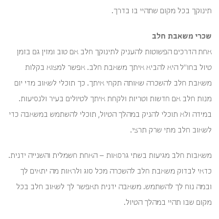
תינוקך בכל מקום שתהיי בו בדרך.
שכרי משאבת חלב
אחת הדרכים הפשוטות להעניק לתינוקך חלב אם טוב ומזין גם בזמן
טיול בחו"ל היא להביא איתך משאבת חלב. אפשר למצוא בקלות
משאבת חלב להשכרה שאותה תקחי איתך. כך תוכלי לשאוב מדי יום
מנות חלב אם חדשות וטריות ולקחת איתך לטיולים בעיר ולנסיעות.
במידה ולא תוכלי להניק במהלך הטיול, תוכלי להשתמש במשאבה כדי
לשאוב חלב מתי שרק תרצי.
משאבות חלב מגיעות בשתי גרסאות – האחת חשמלית והשנייה ידנית.
כדאי לבדוק משאבת חלב להשכרה מכל סוג ולראות מה יתאים לך
ובמה נוח לך להשתמש. משאבה ידנית תאפשר לך לשאוב חלב בכל
מקום שבו תהיי במהלך הטיול.