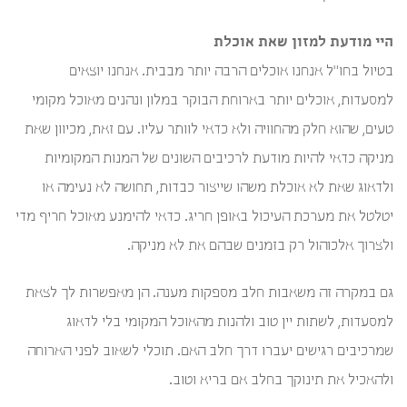
היי מודעת למזון שאת אוכלת
בטיול בחו"ל אנחנו אוכלים הרבה יותר מבבית. אנחנו יוצאים
למסעדות, אוכלים יותר בארוחת הבוקר במלון ונהנים מאוכל מקומי
טעים, שהוא חלק מהחוויה ולא כדאי לוותר עליו. עם זאת, מכיוון שאת
מניקה כדאי להיות מודעת לרכיבים השונים של המנות המקומיות
ולדאוג שאת לא אוכלת משהו שייצור כבדות, תחושה לא נעימה או
יטלטל את מערכת העיכול באופן חריג. כדאי להימנע מאוכל חריף מדי
ולצרוך אלכוהול רק בזמנים שבהם את לא מניקה.
גם במקרה זה משאבות חלב מספקות מענה. הן מאפשרות לך לצאת
למסעדות, לשתות יין טוב ולהנות מהאוכל המקומי בלי לדאוג
שמרכיבים רגישים יעברו דרך חלב האם. תוכלי לשאוב לפני הארוחה
ולהאכיל את תינוקך בחלב אם בריא וטוב.