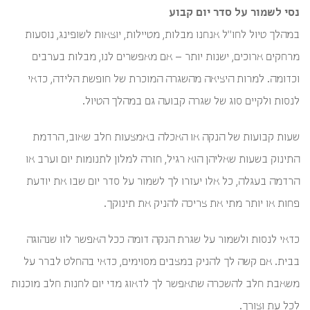
נסי לשמור על סדר יום קבוע
במהלך טיול לחו"ל אנחנו מבלות, מטיילות, יוצאות לשופינג, נוסעות
מרחקים ארוכים, ישנות יותר – אם מאפשרים לנו, מבלות בערבים
וכדומה. למרות היציאה מהשגרה המוכרת של חופשת הלידה, כדאי
לנסות ולקיים סוג של שגרה קבועה גם במהלך הטיול.
שעות קבועות של הנקה או האכלה באמצעות חלב שאוב, הרדמת
התינוק בשעות שאליהן הוא רגיל, חזרה למלון לתנומות יום וערב או
הרדמה בעגלה, כל אלו יעזרו לך לשמור על סדר יום שבו את יודעת
פחות או יותר מתי את צריכה להניק את תינוקך.
כדאי לנסות ולשמור על שגרת הנקה דומה ככל האפשר לזו שנהוגה
בבית. אם קשה לך להניק במצבים מסוימים, כדאי בהחלט לברר על
משאבת חלב להשכרה שתאפשר לך לדאוג מדי יום לחנות חלב מוכנות
לכל עת וצורך.