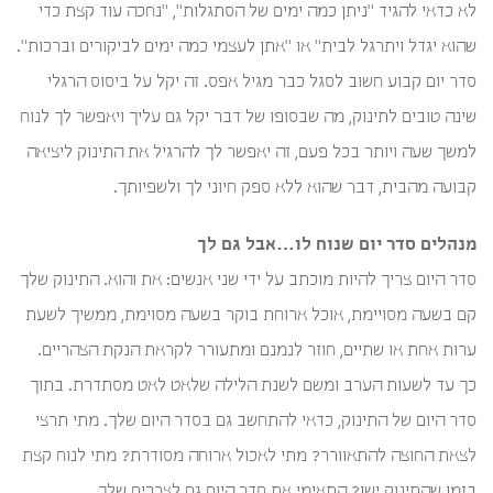
לא כדאי להגיד "ניתן כמה ימים של הסתגלות", "נחכה עוד קצת כדי
שהוא יגדל ויתרגל לבית" או "אתן לעצמי כמה ימים לביקורים וברכות".
סדר יום קבוע חשוב לסגל כבר מגיל אפס. זה יקל על ביסוס הרגלי
שינה טובים לתינוק, מה שבסופו של דבר יקל גם עליך ויאפשר לך לנוח
למשך שעה ויותר בכל פעם, זה יאפשר לך להרגיל את התינוק ליציאה
קבועה מהבית, דבר שהוא ללא ספק חיוני לך ולשפיותך.
מנהלים סדר יום שנוח לו…אבל גם לך
סדר היום צריך להיות מוכתב על ידי שני אנשים: את והוא. התינוק שלך
קם בשעה מסויימת, אוכל ארוחת בוקר בשעה מסוימת, ממשיך לשעת
ערות אחת או שתיים, חוזר לנמנם ומתעורר לקראת הנקת הצהריים.
כך עד לשעות הערב ומשם לשנת הלילה שלאט לאט מסתדרת. בתוך
סדר היום של התינוק, כדאי להתחשב גם בסדר היום שלך. מתי תרצי
לצאת החוצה להתאוורר? מתי לאכול ארוחה מסודרת? מתי לנוח קצת
בזמן שהתינוק ישן? התאימי את סדר היום גם לצרכים שלך.