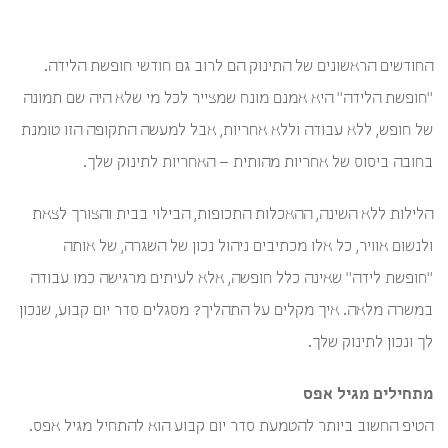
החודשים הראשונים של התינוק הם לרוב גם חודשי חופשת הלידה.
"חופשת הלידה" היא אמנם מונח שמצייר לכל מי שלא היה שם תמונה
של חופש, ללא עבודה וללא אחריות, אבל למעשה התקופה הזו טומנת
בחובה ביסוס של אחריות מהותית – האחריות לתינוק שלך.
הלילות ללא השינה, ההאכלות התכופות, הבילוי בבית והצורך לצאת
ולנשום אוויר, כל אלו מכתיבים ניהול נכון של השגרה, של אותה
"חופשת לידה" שאינה כלל חופשה, אלא לעיתים מרגישה כמו עבודה
במשרה מלאה. איך מקלים על התהליך? מסגלים סדר יום קבוע, שנכון
לך ונכון לתינוק שלך.
מתחילים מגיל אפס
הטיפ החשוב ביותר להטמעת סדר יום קבוע הוא להתחיל מגיל אפס.