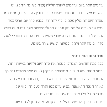
עירניים יותר ביום ונרדמים לאורך הלילה (כמה כיף להוריהם), ויש
כאלו שמשלבים בין תנומות בשעות קבועות ובין שעות ערות, ממש כמו
שסדר היום המומלץ מכתיב. כדי להתחיל ולגבש סדר יום, ערכי כמה
ימים של תצפית על התינוק וגם על הרגלי היומיום שלך, אלו שאת רוצה
להביא לידי ביטוי בסדר היום. אחרי שלושה – ארבעה ימים תוכלי לסגל
סדר יום נוח יותר ולתקן במקומות שיש צורך בשינוי.
סדר היום הוא דינמי
בכל כמה חודשים תצטרכי לשנות את סדר היום ולהיות גמישה יותר.
עונות השנה ומזג האוויר, שמאפשרים בקיץ לצאת יותר מהבית ובחורף
להתכנס ולבלות יותר זמן איכות בין השמיכות, ההתפתחות של הילד
לאורך השנה הראשונה וגם שינויים כמו חזרה לעבודה וליווי של
מטפלת, כל אלו מכתיבים שינויים בסדר היום.
סדר היום צריך להישאר בעל מבנה קבוע, אבל ניתן לשנות אותו