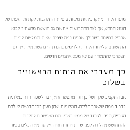
מועד הלידה מתקרב? את מלאת ציפיות והתלהבות לקראת הגעתו של
הגוזל החדש, אך לצד ההתרגשות את את גם חוששת מהעתיד לבוא
אחרי? במיוחד בשבילך, אספנו כמה טיפים, עצות והמלצות לימים
הראשונים שלאחר הלידה. אלו ימים בהם תהיי נרגשת מאד, אך גם
תצטרכי להתמודד עם לא מעט אתגרים חדשים.
כך תעברי את הימים הראשונים
בשלום
אם התקציב שלך ושל בן זוגך מאפשר זאת, רצוי לשכור חדר במלונית
כבר ביממה שלאחר הלידה. המלוניות, שהן מעין בתי הבראה ליולדת
הטרייה, הפכו לטרנד של ממש בארץ והם מאפשרים ליולדות
להתאושש מהלידה לפני שהן נוחתות חזרה אל ערימת הכלים בכיור