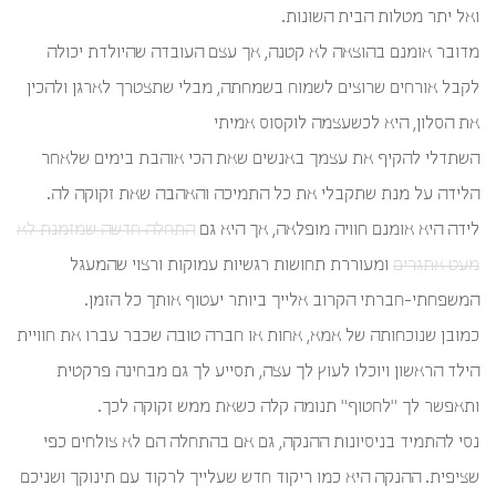
ואל יתר מטלות הבית השונות.
מדובר אומנם בהוצאה לא קטנה, אך עצם העובדה שהיולדת יכולה
לקבל אורחים שרוצים לשמוח בשמחתה, מבלי שתצטרך לארגן ולהכין
את הסלון, היא לכשעצמה לוקסוס אמיתי
השתדלי להקיף את עצמך באנשים שאת הכי אוהבת בימים שלאחר
הלידה על מנת שתקבלי את כל התמיכה והאהבה שאת זקוקה לה.
לידה היא אומנם חוויה מופלאה, אך היא גם
התחלה חדשה שמזמנת לא
מעט אתגרים
ומעוררת תחושות רגשיות עמוקות ורצוי שהמעגל
המשפחתי-חברתי הקרוב אלייך ביותר יעטוף אותך כל הזמן.
כמובן שנוכחותה של אמא, אחות או חברה טובה שכבר עברו את חוויית
הילד הראשון ויוכלו לעוץ לך עצה, תסייע לך גם מבחינה פרקטית
ותאפשר לך "לחטוף" תנומה קלה כשאת ממש זקוקה לכך.
נסי להתמיד בניסיונות ההנקה, גם אם בהתחלה הם לא צולחים כפי
שציפית. ההנקה היא כמו ריקוד חדש שעלייך לרקוד עם תינוקך ושניכם