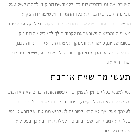
תצטרכו את זמן ההסתגלות כדי ללמוד את הריקוד ולהתרגל אליו. גלי
סבלנות וקבלי באהבה את כל ההתמודדויות שיעוררו ההנקות
הראשונות.
היעזרי באמצעים כמו משאבת הנקה
כדי להקל על שעות
מעייפות ומתישות ולאפשר גם לקרובים לך להאכיל את התינוק.
בסופו של יום, כאשר את ותינוקך תמצאו את השגרה הנוחה לכם,
תחושי סיפוק עז מכך שתינוקך ניזון מחלב אם טבעי, שייטיב עם גופו
ועם בריאותו.
תעשי מה שאת אוהבת
נסי למצוא בכל יום זמן לעצמך כדי לעשות את הדברים שאת אוהבת.
על אף שוודאי יהיה לך קשה, בייחוד בימים הראשונים, להתפנות
לעצמך ואולי אף לא תרצי לסור גם לא לרגע ממיטתו של הפעוט, נסי
בכל זאת למצוא חצי שעה ביום כדי למלא אותה בתוכן ובפעילות
שתעשה לך טוב.