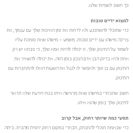
כך חשוב לשפיות שלנו.
למצוא ידיים טובות
כדי שתוכלי להשתכנע ולא לדחות את זמן האיכות שלך עם עצמך, את
צריכה מישהו עם ידיים טובות. משמע – מישהו שאת סומכת עליו
לשמור על התינוק שלך. זו יכולה להיות אמא שלך, כי סבתא יש רק
אחת והיא בדיוק הבן אדם הנכון בזמן הזה. את יכולה להשאיר את
התינוק עם בן זוגך ולאפשר לו לנצל את השעות האלו להתחברות עם
התינוק.
חשוב שתבחרי במישהו שאת מרגישה איתו בנוח ויודעת שלא תדאגי
לתינוק שלך בזמן שהוא איתו.
תסעי כמה שיותר רחוק, אבל קרוב
כדי שבאמת תוכלי להתנתק, תבחרי במקום רחוק יחסית מהבית. ביתה