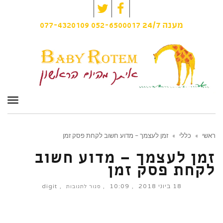
Twitter
Facebook
077-4320109
052-6500017
מענה
24/7
תפרי
ראשי
»
כללי
»
זמן לעצמך – מדוע חשוב לקחת פסק זמן
זמן לעצמך – מדוע חשוב
לקחת פסק זמן
18 ביוני 2018
10:09
digit
על
סגור לתגובות
זמן
לעצמך
–
מדוע
חשוב
לקחת
פסק
זמן