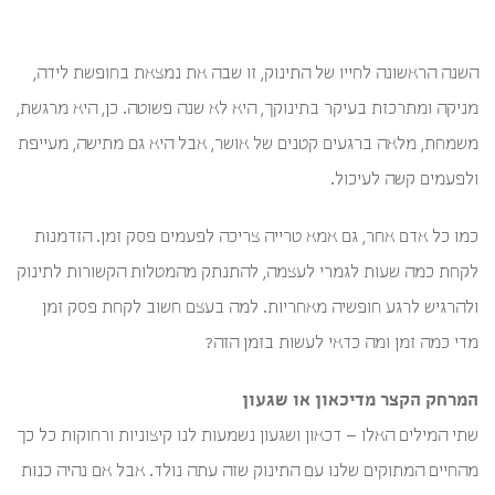
השנה הראשונה לחייו של התינוק, זו שבה את נמצאת בחופשת לידה,
מניקה ומתרכזת בעיקר בתינוקך, היא לא שנה פשוטה. כן, היא מרגשת,
משמחת, מלאה ברגעים קטנים של אושר, אבל היא גם מתישה, מעייפת
ולפעמים קשה לעיכול.
כמו כל אדם אחר, גם אמא טרייה צריכה לפעמים פסק זמן. הזדמנות
לקחת כמה שעות לגמרי לעצמה, להתנתק מהמטלות הקשורות לתינוק
ולהרגיש לרגע חופשיה מאחריות. למה בעצם חשוב לקחת פסק זמן
מדי כמה זמן ומה כדאי לעשות בזמן הזה?
המרחק הקצר מדיכאון או שגעון
שתי המילים האלו – דכאון ושגעון נשמעות לנו קיצוניות ורחוקות כל כך
מהחיים המתוקים שלנו עם התינוק שזה עתה נולד. אבל אם נהיה כנות