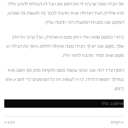
של חברה טובה שרצית לראות המון זמן אבל לא הצלחת להגיע אליה
מאז שילדת, העיר הגדולה שאת אוהבת לבקר בה ולעשות בה שופינג,
המקום שבו נמצאת המסעדה הכי אהובה עליך.
ביחרי במקום שהוא אולי רחוק מעט גיאוגרפית, אבל קרוב אל הלב
שלך. מקום שבו יש לך חברה טובה שיכולה לחלוק איתך את הבילוי או
מקום שאת תמיד אוהבת לחזור אליו.
הזמן הנדיר הזה שבו אנחנו עושות סטופ ולוקחות פסק זמן חשוב מאד
במהלך חופשת הלידה. כדאי לעשות את כל המאמצים כדי לשבץ אותו
ביומן.
פורסם ב:
כללי
« הקודם
הבא »