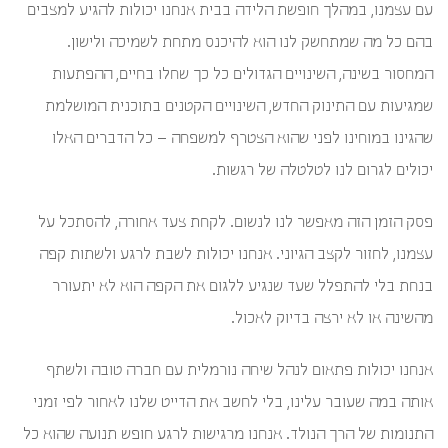
עם עצמנו, במהלך חופשת הלידה בבית אנחנו יכולות להגיע למצבים
בהם כל מה שמתחשק לנו הוא להיכנס מתחת לשמיכה ולישון.
המחסור בשינה, השינויים הגדולים כל כך שחלו בחיים, ההפתעות
שמגיעות עם התינוק החדש, השינויים הקטנים בתוכנית המושלמת
שהגינו במוחינו לפני שהוא הצטרף למשפחה – כל הדברים האלו
יכולים לגרום לנו לטלטלה של רגשות.
פסק הזמן הזה מאפשר לנו לנשום. לקחת צעד אחורה, להסתכל על
עצמנו, לחזור לקצב הגיוני. אנחנו יכולות לשבת לרגע ולשתות קפה
בנחת בלי להתפלל שעד שנגיע ללגום את הקפה הוא לא יתעורר
מהשינה או לא ירצה בדיוק לאכול.
אנחנו יכולות פתאום לנהל שיחה נורמלית עם חברה טובה ולשתף
אותה במה שעובר עלינו, בלי לחשב את הדייט שלנו לאחור לפי זמני
התנומות של הרך הנולד. אנחנו מרגישות לרגע חופש תנועה שהוא כל